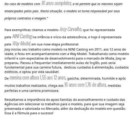
16 anos completos
No caso de modelos com
, a lei permite que os mesmos sejam
emancipados pelos pais. Nesta situação, o modelo se torna responsável por seus
próprios contratos e imagem.”
Josy Carvalho
Para exemplificar, citamos a modelo
, que foi representada
NINI Casting
pela
na infância e início da adolescência, e hoje é representada
Way Model
pela
, em sua nova etapa profissional.
Josy iniciou seu trabalho como modelo na NINI Casting em 2011, aos 12 anos de
idade, e ficou em acompanhamento com a Way Model. Trabalhando como modelo
infantil e com expectativa de desenvolvimento para o mercado de Moda, Josy se
preparou. Passou a frequentar imediatamente aulas de Inglês, pois seria
fundamental para sua carreira futura, dedicou cuidados à alimentação, cuidados
estéticos, e optou por vida saudável.
menina com altura
1,55 aos 12 anos
De
, gaúcha, determinada, humilde e após
16 anos com 1,76 de altura
muitos trabalhos realizados, chega aos
, medidas
perfeitas e uma carreira promissora.
Ressaltamos a importância do apoio familiar, do aconselhamento e cuidado das
Agências em selecionar os trabalhos para o modelo, para que sua imagem seja
preservada e valorizada no Mercado, além da dedicação do modelo em questão.
Essa é a fórmula para o sucesso!