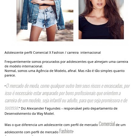
Adolescente perfil Comercial X Fashion / carreira internacional
Frequentemente somos procurados por adolescentes que almejam uma carreira
de modelo internacional.
Normal, somos uma Agência de Modelo, afinal. Mas não é tão simples quanto
parece.
O mercado de moda, como qualquer outro tem seus riscos e enrascadas, por
“
isso é necessário estar amparado por bons profissionais que orientem a
carreira de um modelo, seja infantil ou adulto, para que seja promissora e de
sucesso
.” Diz Alexsander Fagundes – responsável pelo departamento de
Desenvolvimento da Way Model.
Comercial
Mas o que diferencia um adolescente com perfil de mercado
de um
Fashion
adolescente com perfil de mercado
?