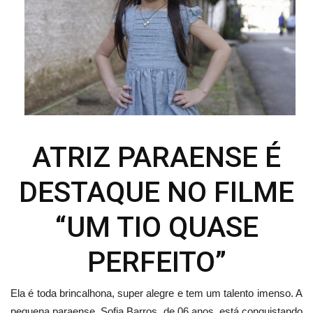
ATRIZ PARAENSE É
DESTAQUE NO FILME
“UM TIO QUASE
PERFEITO”
Ela é toda brincalhona, super alegre e tem um talento imenso. A
pequena paraense, Sofia Barros, de 06 anos, está conquistando