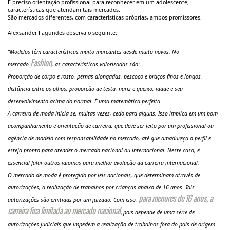
É preciso orientação profissional para reconhecer em um adolescente,
características que atendam tais mercados.
São mercados diferentes, com características próprias, ambos promissores.
Alexsander Fagundes observa o seguinte:
“Modelos têm características muito marcantes desde muito novos. No
Fashion
mercado
, as características valorizadas são:
Proporção de corpo e rosto, pernas alongadas, pescoço e braços finos e longos,
distância entre os olhos, proporção de testa, nariz e queixo, idade e seu
desenvolvimento acima do normal. É uma matemática perfeita.
A carreira de moda inicia-se, muitas vezes, cedo para alguns. Isso implica em um bom
acompanhamento e orientação de carreira, que deve ser feito por um profissional ou
agência de modelo com responsabilidade no mercado, até que amadureça o perfil e
esteja pronto para atender o mercado nacional ou internacional. Neste caso, é
essencial falar outros idiomas para melhor evolução da carreira internacional.
O mercado de moda é protegido por leis nacionais, que determinam através de
autorizações, a realização de trabalhos por crianças abaixo de 16 anos. Tais
para menores de 16 anos, a
autorizações são emitidas por um juizado. Com isso,
carreira fica limitada ao mercado nacional,
pois depende de uma série de
autorizações judiciais que impedem a realização de trabalhos fora do país de origem.